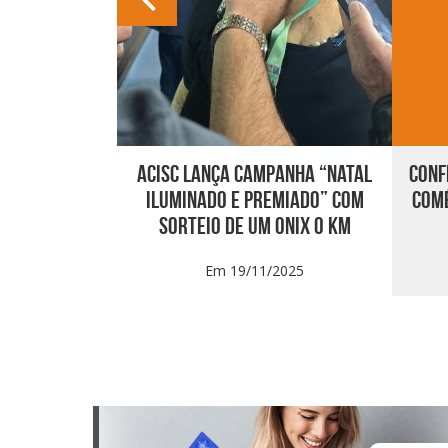
O JULHO 2025
ACISC LANÇA CAMPANHA “NATAL
CONF
ILUMINADO E PREMIADO” COM
COMÉ
SORTEIO DE UM ONIX 0 KM
2025
Em 19/11/2025