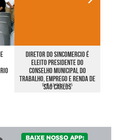
DE
DIRETOR DO SINCOMERCIO É
SÃO CARL
ELEITO PRESIDENTE DO
CRESCI
ÓRIO
CONSELHO MUNICIPAL DO
EXPORTAÇÕES
TRABALHO, EMPREGO E RENDA DE
DE ALTA TECN
Em 23/08/2025
Em 23
SÃO CARLOS
Q